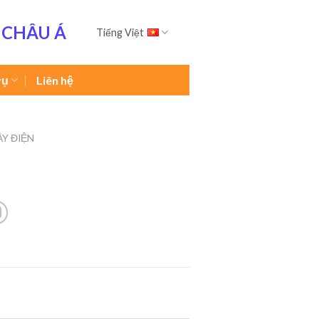
 CHÂU Á
Tiếng Việt
vụ
Liên hệ
ÂY ĐIỆN