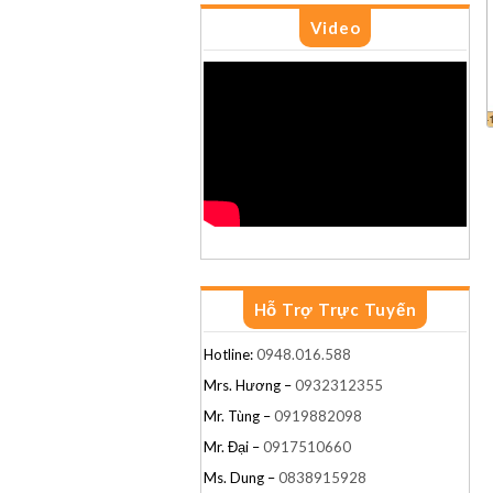
Video
G14
G4
G5
Hỗ Trợ Trực Tuyến
Hotline:
0948.016.588
Mrs. Hương –
0932312355
Mr. Tùng –
0919882098
Mr. Đại –
0917510660
Ms. Dung –
0838915928