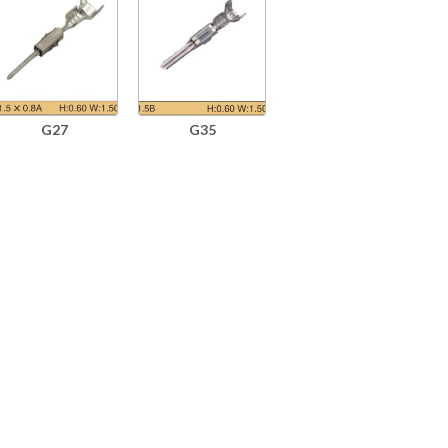
G27
G35