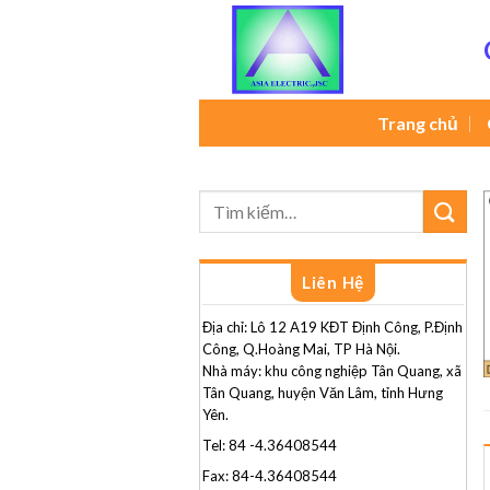
Skip
to
content
Trang chủ
Liên Hệ
Địa chỉ: Lô 12 A19 KĐT Định Công, P.Định
Công, Q.Hoàng Mai, TP Hà Nội.
Nhà máy: khu công nghiệp Tân Quang, xã
Tân Quang, huyện Văn Lâm, tỉnh Hưng
Yên.
Tel: 84 -4.36408544
Fax: 84-4.36408544