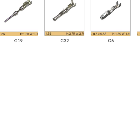
G19
G32
G6