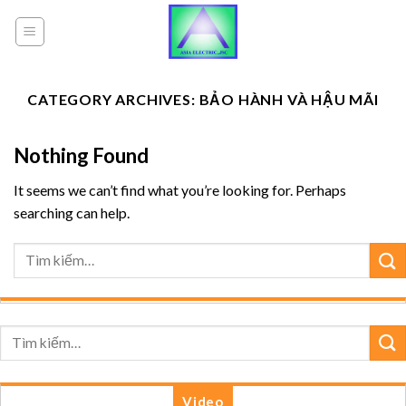
Skip
to
content
CATEGORY ARCHIVES:
BẢO HÀNH VÀ HẬU MÃI
Nothing Found
It seems we can’t find what you’re looking for. Perhaps
searching can help.
Video