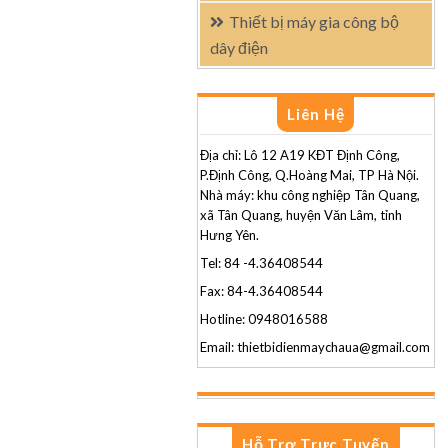
Thiết bị máy gia công bộ
dây điện
Liên Hệ
Địa chỉ: Lô 12 A19 KĐT Định Công,
P.Định Công, Q.Hoàng Mai, TP Hà Nội.
Nhà máy: khu công nghiệp Tân Quang,
xã Tân Quang, huyện Văn Lâm, tỉnh
Hưng Yên.
Tel: 84 -4.36408544
Fax: 84-4.36408544
Hotline: 0948016588
Email: thietbidienmaychaua@gmail.com
Hỗ Trợ Trực Tuyến