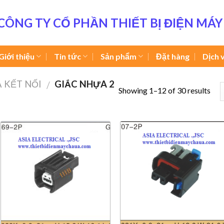
CÔNG TY CỔ PHẦN THIẾT BỊ ĐIỆN MÁY
Giới thiệu
Tin tức
Sản phẩm
Đặt hàng
Dịch 
 KẾT NỐI
GIẮC NHỰA 2
/
Showing 1–12 of 30 results