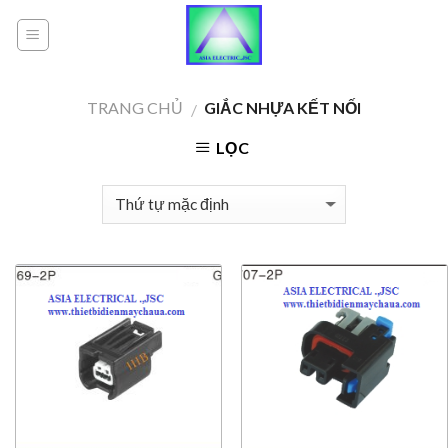
Skip
to
content
TRANG CHỦ
GIẮC NHỰA KẾT NỐI
/
LỌC