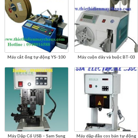
Máy cắt ống tự động YS-100
Máy cuộn dây và buộc BT-03
Máy Dập Cổ USB – Sam Sung
Máy dập đầu cos bán tự động