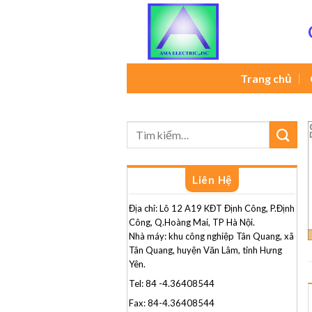
Skip
to
content
Trang chủ
Liên Hệ
Địa chỉ: Lô 12 A19 KĐT Định Công, P.Định
Công, Q.Hoàng Mai, TP Hà Nội.
Nhà máy: khu công nghiệp Tân Quang, xã
Tân Quang, huyện Văn Lâm, tỉnh Hưng
Yên.
Tel: 84 -4.36408544
Fax: 84-4.36408544