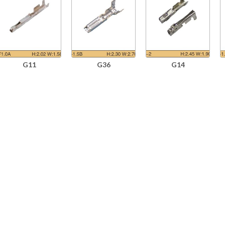
G11
G36
G14