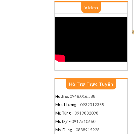
Video
G21
G3
G6
Hỗ Trợ Trực Tuyến
Hotline:
0948.016.588
Mrs. Hương –
0932312355
Mr. Tùng –
0919882098
Mr. Đại –
0917510660
Ms. Dung –
0838915928