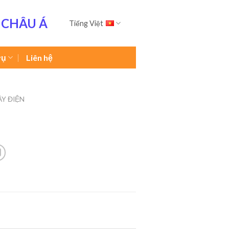
 CHÂU Á
Tiếng Việt
vụ
Liên hệ
ÂY ĐIỆN