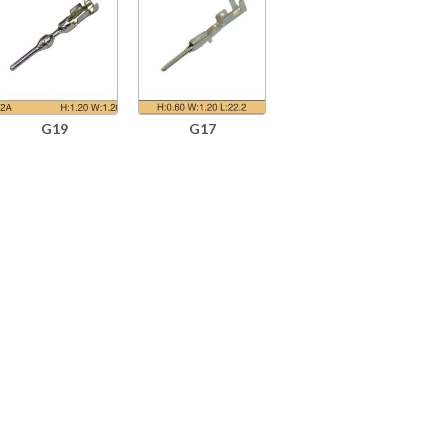
G19
G17