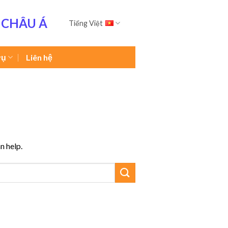
 CHÂU Á
Tiếng Việt
vụ
Liên hệ
n help.