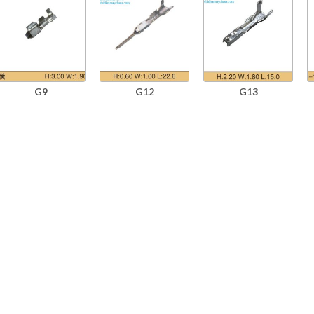
G9
G12
G13