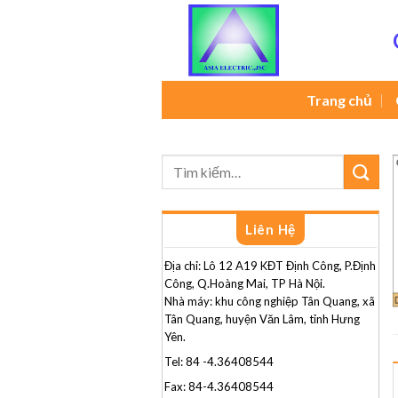
Skip
to
content
Trang chủ
Liên Hệ
Địa chỉ: Lô 12 A19 KĐT Định Công, P.Định
Công, Q.Hoàng Mai, TP Hà Nội.
Nhà máy: khu công nghiệp Tân Quang, xã
Tân Quang, huyện Văn Lâm, tỉnh Hưng
Yên.
Tel: 84 -4.36408544
Fax: 84-4.36408544