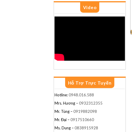
Video
G26
G35
G2
Hỗ Trợ Trực Tuyến
Hotline:
0948.016.588
Mrs. Hương –
0932312355
Mr. Tùng –
0919882098
Mr. Đại –
0917510660
Ms. Dung –
0838915928