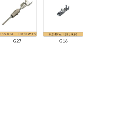
G27
G16