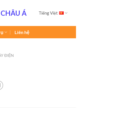
 CHÂU Á
Tiếng Việt
vụ
Liên hệ
ÂY ĐIỆN