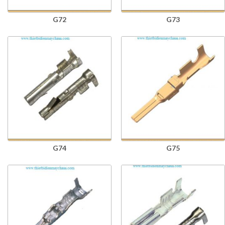
G72
G73
G74
G75