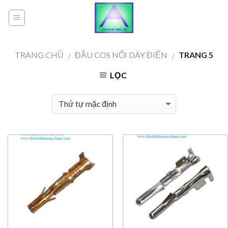
Skip
to
content
TRANG CHỦ
ĐẦU COS NỐI DÂY ĐIỆN
TRANG 5
/
/
LỌC