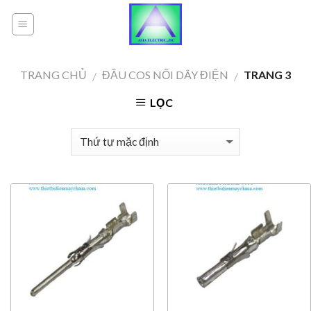
Skip
to
content
TRANG CHỦ
ĐẦU COS NỐI DÂY ĐIỆN
TRANG 3
/
/
LỌC