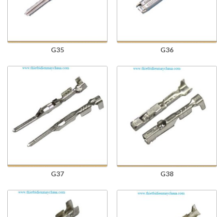
G35
G36
G37
G38